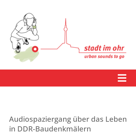
Zum
Inhalt
springen
Togg
Navi
stadt im ohr – Audiowalks
Gutscheine
Audiospaziergang über das Leben
in DDR-Baudenkmälern