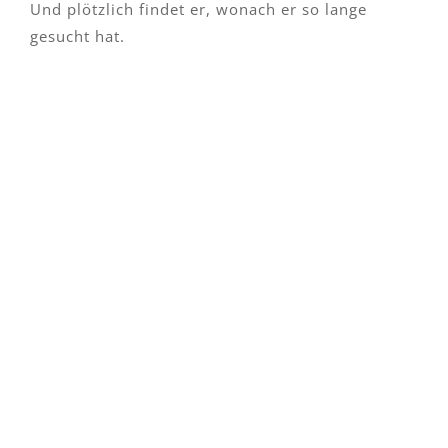
Und plötzlich findet er, wonach er so lange
gesucht hat.
Bleiben Sie auf dem Laufenden
mit unserem
Newsletter